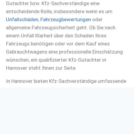
Gutachter bzw. Kfz-Sachverständige eine
entscheidende Rolle, insbesondere wenn es um
Unfallschäden
,
Fahrzeugbewertungen
oder
allgemeine Fahrzeugsicherheit geht. Ob Sie nach
einem Unfall Klarheit über den Schaden Ihres
Fahrzeugs benötigen oder vor dem Kauf eines
Gebrauchtwagens eine professionelle Einschätzung
wünschen, ein qualifizierter Kfz-Gutachter in
Hannover steht Ihnen zur Seite.
In Hannover bieten Kfz-Sachverständige umfassende
Dienstleistungen, die nicht nur die Bewertung von
Schäden und den Wert Ihres Fahrzeugs umfassen,
sondern auch wertvolle Beratung bieten, um Sie durch
den Prozess der Schadensregulierung oder des
Fahrzeugkaufs zu führen. Unsere Expertise und unser
Engagement für Qualität sorgen dafür, dass Sie stets