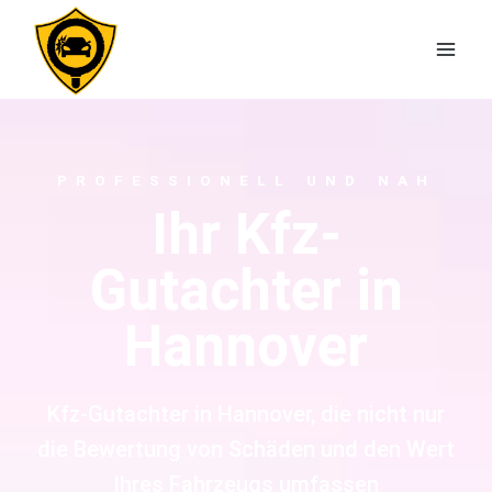
PROFESSIONELL UND NAH
Ihr Kfz-
Gutachter in
Hannover
Kfz-Gutachter in Hannover, die nicht nur
die Bewertung von Schäden und den Wert
Ihres Fahrzeugs umfassen