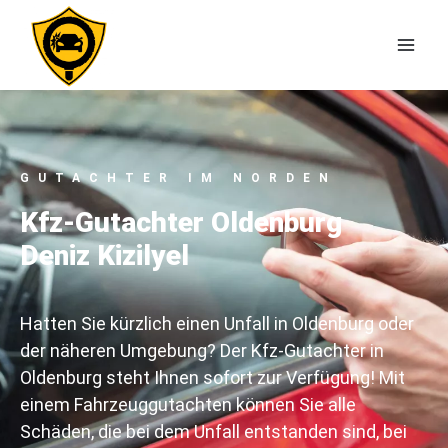
GUTACHTER IM NORDEN
Kfz-Gutachter Oldenburg
Deniz Kizilyel
Hatten Sie kürzlich einen Unfall in Oldenburg oder
der näheren Umgebung? Der Kfz-Gutachter in
Oldenburg steht Ihnen sofort zur Verfügung! Mit
einem Fahrzeuggutachten können Sie alle
Schäden, die bei dem Unfall entstanden sind, bei